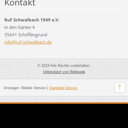
Kontakt
RuF Schwalbach 1949 e.V.
In den Gärten 4
35641 Schöffengrund
info@ruf
-schwalb
ach.de
© 2018 Alle Rechte vorbehalten.
Unterstützt von Webnode
Anzeigen:
Mobile Version
|
Standard Version